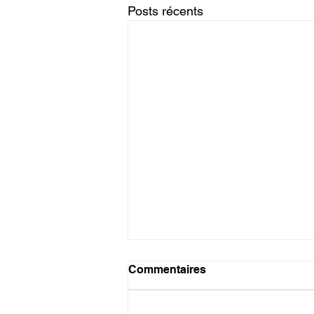
Posts récents
Tanzanite
Commentaires
Tanzanite Elévation de l'âme
Elévation spirituelle : Grandeur