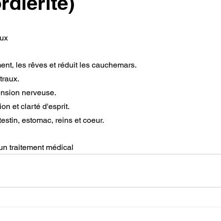
ordiérite)
aux
nt, les rêves et réduit les cauchemars.
traux.
tension nerveuse.
ion et clarté d'esprit.
ntestin, estomac, reins et coeur.
un traitement médical