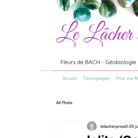
Le Lâcher
Artisanat
Minéraux
Pierres
Fleurs de BACH - Géobiologie -
Bracelets
Pierre Naturelles
Accueil
Témoignages
Pour vos 
All Posts
lelacherprise0
25 j