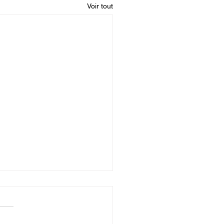
Voir tout
entine
ntine Migraines & Voyage
s du voyage. Apaise les