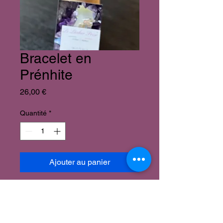
Bracelet en
Prénhite
Prix
26,00 €
Quantité
*
Ajouter au panier
Bracelet en Préhnite perles de
6mm