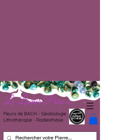
Le Lâcher Prise
®
Fleurs de BACH - Géobiologie
Lithothérapie - Radiesthésie