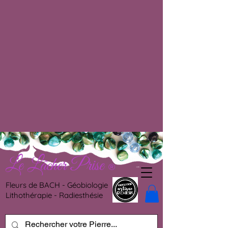
Le Lâcher Prise
®
Fleurs de BACH - Géobiologie
Lithothérapie - Radiesthésie