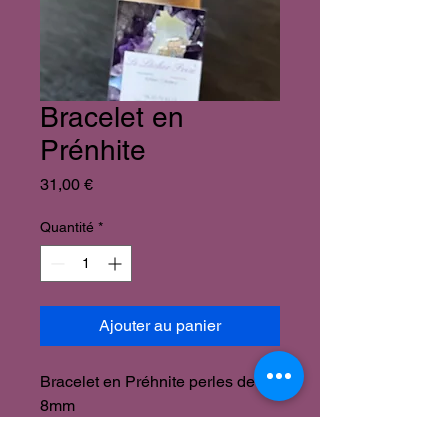
Bracelet en
Prénhite
Prix
31,00 €
Quantité
*
Ajouter au panier
Bracelet en Préhnite perles de
8mm