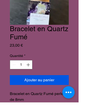
Bracelet en Quartz
Fumé
Prix
23,00 €
Quantité
*
Ajouter au panier
Bracelet en Quartz Fumé perles
de 8mm