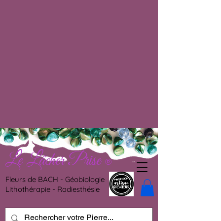
Le Lâcher Prise
®
Fleurs de BACH - Géobiologie
Lithothérapie - Radiesthésie