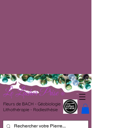
Le Lâcher Prise
®
Fleurs de BACH - Géobiologie
Lithothérapie - Radiesthésie