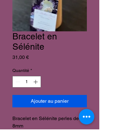
Bracelet en
Sélénite
Prix
31,00 €
Quantité
*
Ajouter au panier
Bracelet en Sélénite perles de
8mm