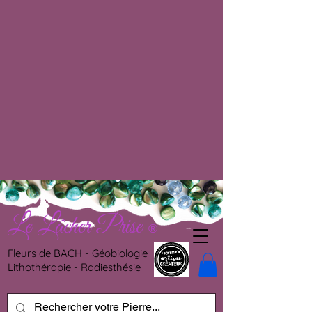
Le Lâcher Prise
®
Fleurs de BACH - Géobiologie
Lithothérapie - Radiesthésie