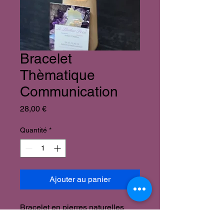
Bracelet
Thèmatique
Communication
Prix
28,00 €
Quantité
*
Ajouter au panier
Bracelet en pierres naturelles
Communication :