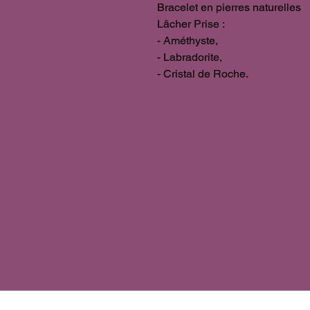
Bracelet en pierres naturelles
Lâcher Prise :
- Améthyste,
- Labradorite,
- Cristal de Roche.