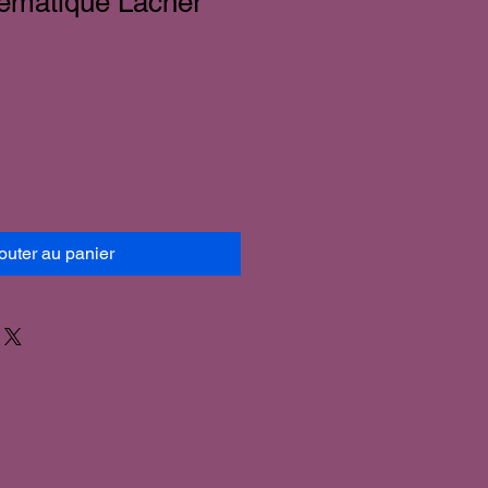
hèmatique Lâcher
outer au panier