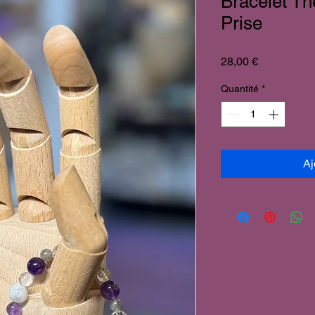
Bracelet T
Prise
Prix
28,00 €
Quantité
*
Aj