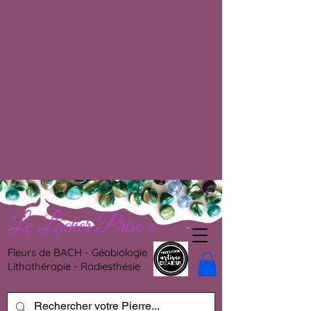
Le Lâcher Prise
®
Fleurs de BACH - Géobiologie
Lithothérapie - Radiesthésie