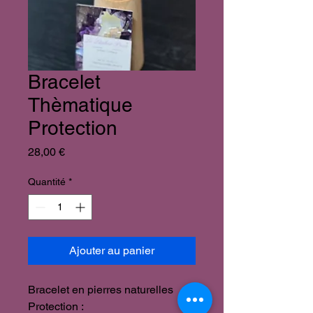
Bracelet
Thèmatique
Protection
Prix
28,00 €
Quantité
*
Ajouter au panier
Bracelet en pierres naturelles
Protection :