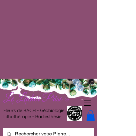
Le Lâcher Prise
®
Fleurs de BACH - Géobiologie
Lithothérapie - Radiesthésie