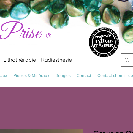
 Prise
®
 Lithothérapie - Radiesthésie
Maux
Pierres & Minéraux
Bougies
Contact
Contact chemin-de