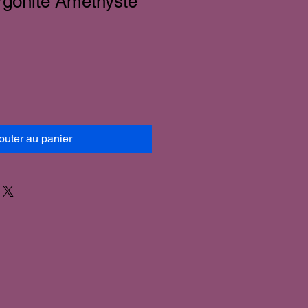
gonite Améthyste
outer au panier