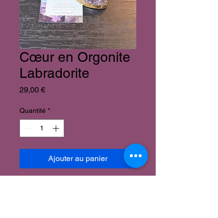
Cœur en Orgonite
Labradorite
Prix
29,00 €
Quantité
*
Ajouter au panier
Cœur en Labradorite
Plusieurs modèles disponibles