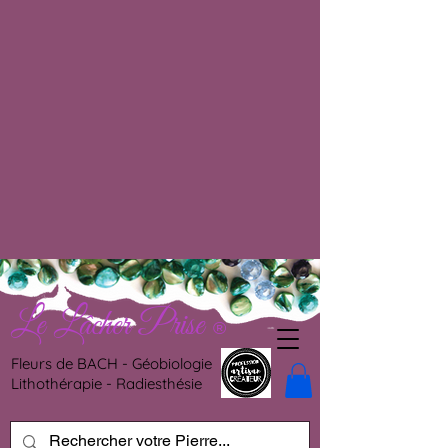
Le Lâcher Prise
®
Fleurs de BACH - Géobiologie
Lithothérapie - Radiesthésie