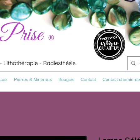
 Prise
®
 Lithothérapie - Radiesthésie
Maux
Pierres & Minéraux
Bougies
Contact
Contact chemin-de