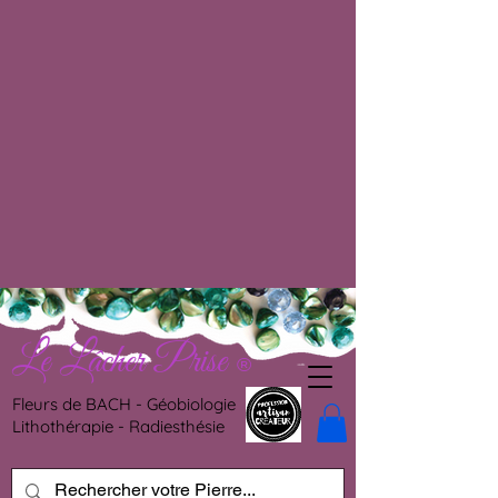
Le Lâcher Prise
®
Fleurs de BACH - Géobiologie
Lithothérapie - Radiesthésie