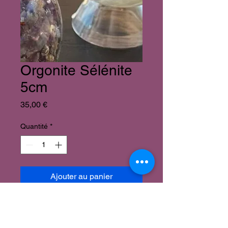
Orgonite Sélénite
5cm
Prix
35,00 €
Quantité
*
Ajouter au panier
Orgonite Sphère Sélénite 5cm