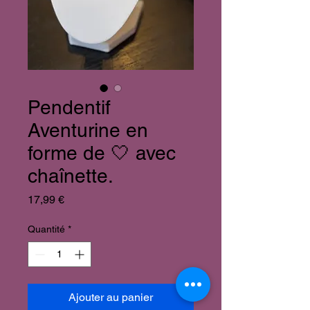
Pendentif
Aventurine en
forme de 🤍 avec
chaînette.
Prix
17,99 €
Quantité
*
Ajouter au panier