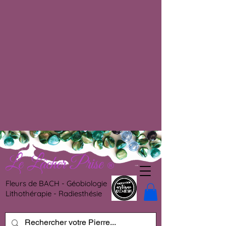
Le Lâcher Prise
®
Fleurs de BACH - Géobiologie
Lithothérapie - Radiesthésie