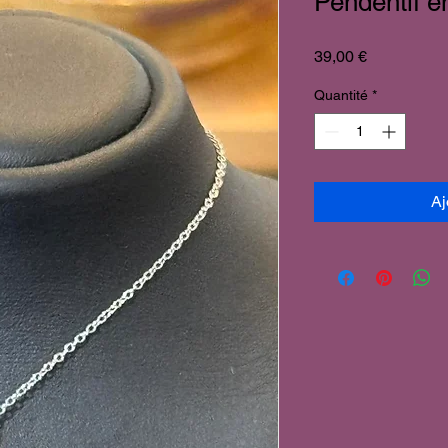
Pendentif e
Prix
39,00 €
Quantité
*
Aj