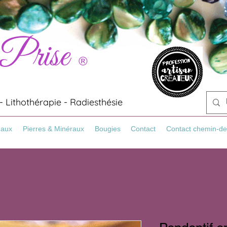
 Prise
®
 Lithothérapie - Radiesthésie
Maux
Pierres & Minéraux
Bougies
Contact
Contact chemin-de