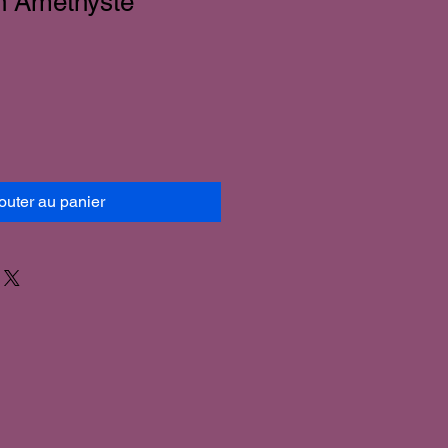
n Améthyste
outer au panier