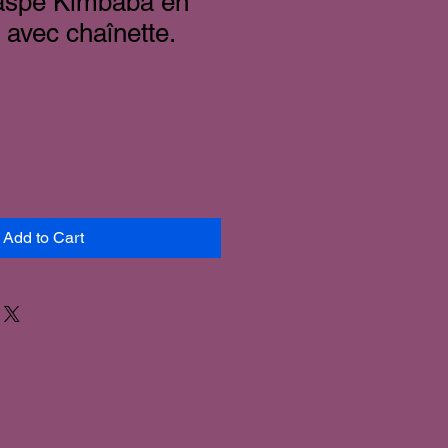
Jaspe Kimbaba en
 avec chaînette.
Add to Cart