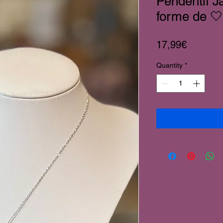
Pendentif 
forme de 🤍
Price
17,99€
Quantity
*