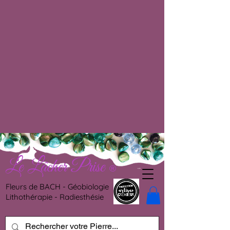
Le Lâcher Prise
®
Fleurs de BACH - Géobiologie
Lithothérapie - Radiesthésie