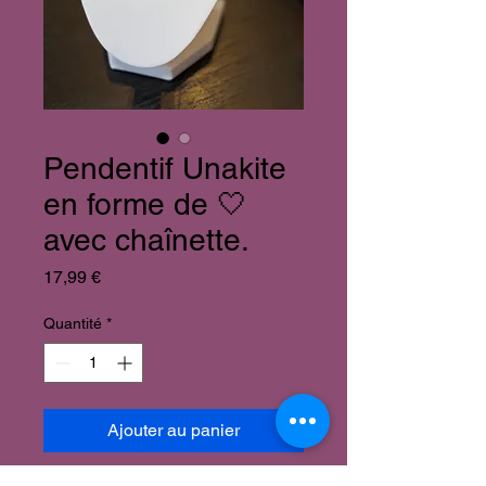
Pendentif Unakite
en forme de 🤍
avec chaînette.
Prix
17,99 €
Quantité
*
Ajouter au panier