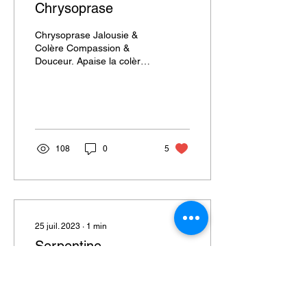
Chrysoprase
Chrysoprase Jalousie &
Colère Compassion &
Douceur. Apaise la colère.
Atténue les sentiments
négatifs comme la jalousie,
l'injustice....
108
0
5
25 juil. 2023
∙
1
min
Serpentine
Serpentine Migraines &
Voyage Stress du voyage.
Apaise les tensions &