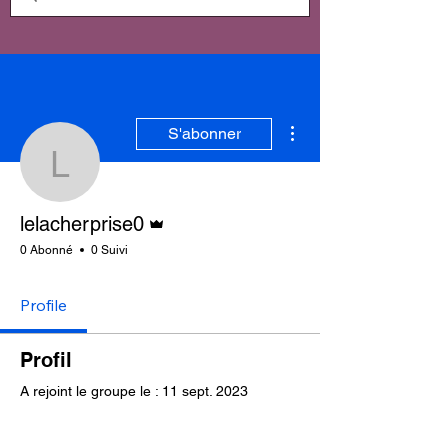
Plus d'actions
S'abonner
lelacherprise0
Administrateur
lelacherprise0
0 Abonné
0 Suivi
Profile
Profil
A rejoint le groupe le : 11 sept. 2023