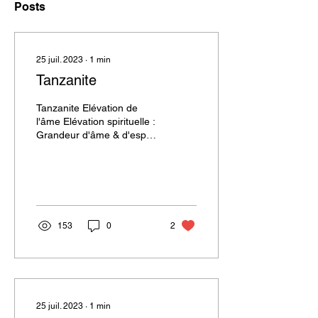
Posts
25 juil. 2023
∙
1
min
Tanzanite
Tanzanite Elévation de
l'âme Elévation spirituelle :
Grandeur d'âme & d'esprit.
Imagination & Créativité.
Pertes de mémoire. Se
battre...
153
0
2
25 juil. 2023
∙
1
min