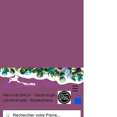
Le Lâcher Prise
®
Fleurs de BACH - Géobiologie
Lithothérapie - Radiesthésie