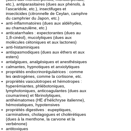
etc.), antiparasitaires (dues aux phénols, à
l'ascaridole, etc.), insectifuges et
insecticides (citronnelle de Ceylan, camphre
du camphrier du Japon, etc.)
anti-inflammatoires (dues aux aldéhydes,
au chamazulène, etc.)
anticatarrhales : expectorantes (dues au
1,8-cinéol), mucolytiques (dues aux
molécules cétoniques et aux lactones)
anti-histaminiques
antispasmodiques (dues aux éthers et aux
esters)
antalgiques, analgésiques et anesthésiques
calmantes, hypnotiques et anxiolytiques
propriétés endocrinorégulatrices : comme
les œstrogènes, comme la cortisone, etc.
propriétés vasculotropes et hémotropes :
hyperémiantes, phlébotoniques,
lymphotoniques, anticoagulantes (dues aux
coumarines) et fibrinolytiques,
antihématomes (HE d'hélichryse italienne),
hémostatiques, hypotensives
propriétés digestives : eupeptiques,
carminatives, cholagogues et cholérétiques
(dues à la menthone, la carvone et la
verbénone)
antitoxiques