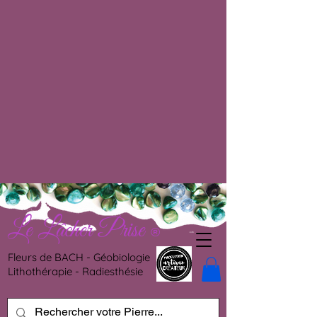
Le Lâcher Prise
®
Fleurs de BACH - Géobiologie
Lithothérapie - Radiesthésie