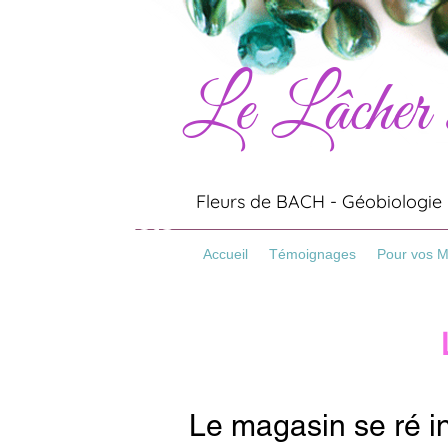
Le Lâcher
Artisanat
Minéraux
Pierres
Fleurs de BACH - Géobiologie -
Bracelets
Pierre Naturelles
Accueil
Témoignages
Pour vos 
Le magasin se ré i