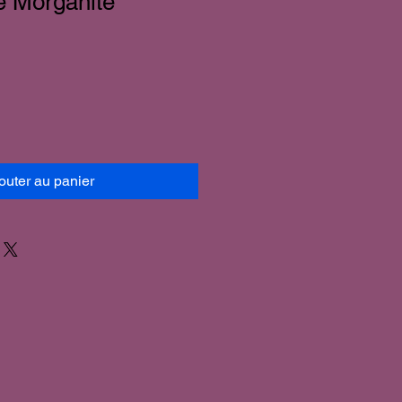
e Morganite
outer au panier