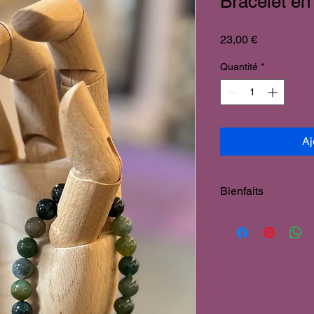
Bracelet e
Prix
23,00 €
Quantité
*
Aj
Bienfaits
Nature & Naturel