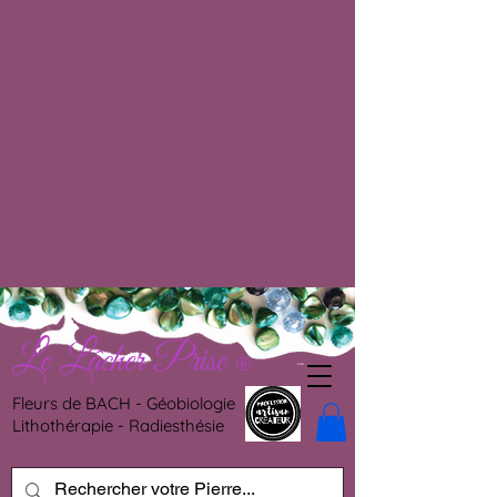
Le Lâcher Prise
®
Fleurs de BACH - Géobiologie
Lithothérapie - Radiesthésie