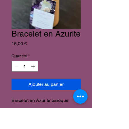
Bracelet en Azurite
Prix
15,00 €
Quantité
*
Ajouter au panier
Bracelet en Azurite baroque
Bienfaits