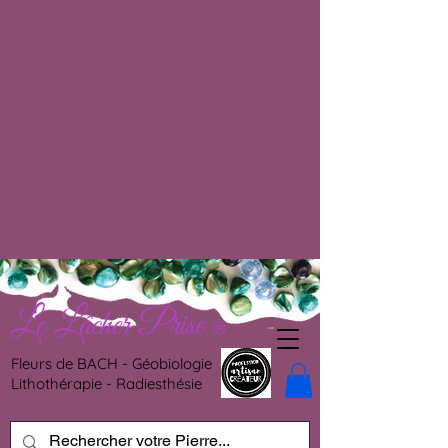
Le Lâcher Prise
®
Fleurs de BACH - Géobiologie
Lithothérapie - Radiesthésie