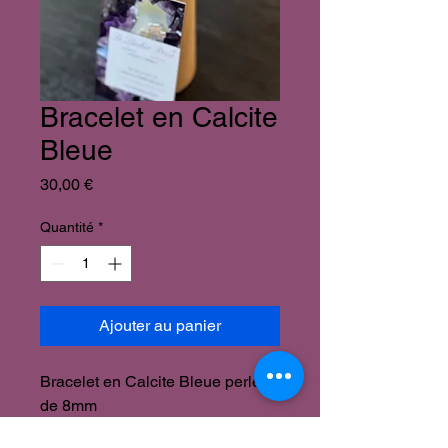
Bracelet en Calcite
Bleue
Prix
30,00 €
Quantité
*
Ajouter au panier
Bracelet en Calcite Bleue perles
de 8mm