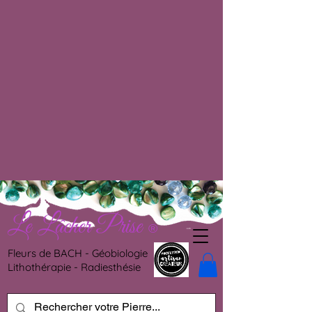
Le Lâcher Prise
®
Fleurs de BACH - Géobiologie
Lithothérapie - Radiesthésie