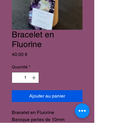
Bracelet en
Fluorine
Prix
40,00 €
Quantité
*
Ajouter au panier
Bracelet en Fluorine
Baroque perles de 10mm