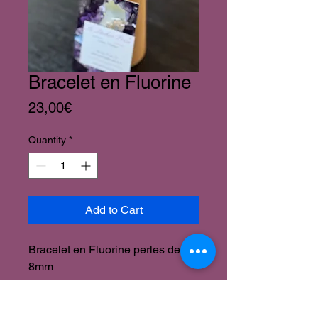
Bracelet en Fluorine
Price
23,00€
Quantity
*
Add to Cart
Bracelet en Fluorine perles de
8mm
Bienfaits