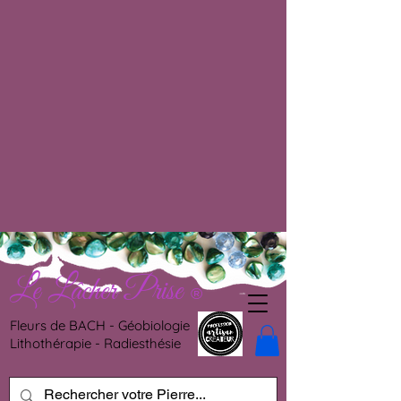
Le Lâcher Prise
®
Fleurs de BACH - Géobiologie
Lithothérapie - Radiesthésie