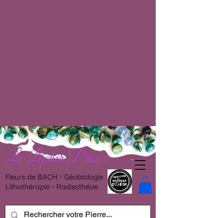
Le Lâcher Prise
®
Fleurs de BACH - Géobiologie
Lithothérapie - Radiesthésie