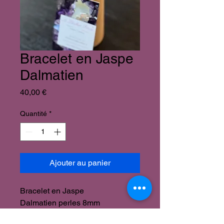
Bracelet en Jaspe
Dalmatien
Prix
40,00 €
Quantité
*
Ajouter au panier
Bracelet en Jaspe
Dalmatien perles 8mm