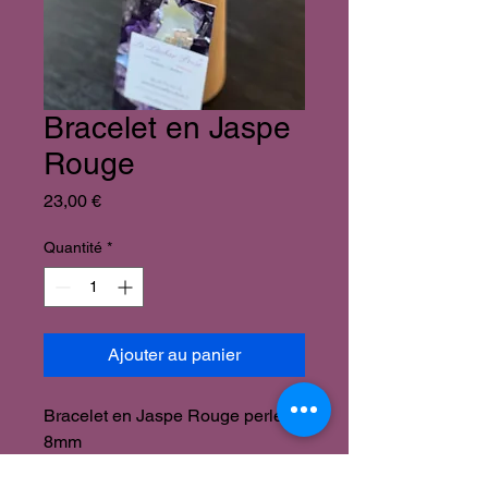
Bracelet en Jaspe
Rouge
Prix
23,00 €
Quantité
*
Ajouter au panier
Bracelet en Jaspe Rouge perles
8mm