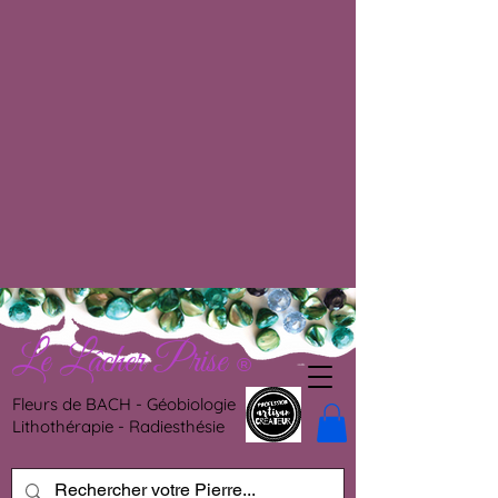
Le Lâcher Prise
®
Fleurs de BACH - Géobiologie
Lithothérapie - Radiesthésie