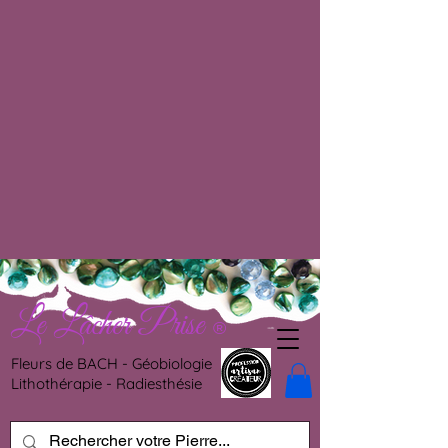
Le Lâcher Prise
®
Fleurs de BACH - Géobiologie
Lithothérapie - Radiesthésie