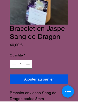
Bracelet en Jaspe
Sang de Dragon
Prix
40,00 €
Quantité
*
Ajouter au panier
Bracelet en Jaspe Sang de
Dragon perles 8mm