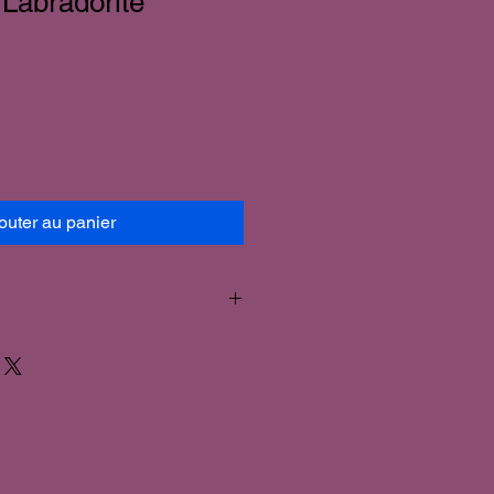
 Labradorite
outer au panier
e