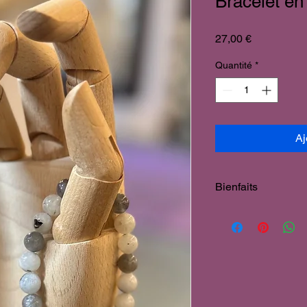
Bracelet en
Prix
27,00 €
Quantité
*
Aj
Bienfaits
Pierre du Thérapeut