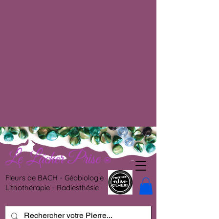
Le Lâcher Prise
®
Fleurs de BACH - Géobiologie
Lithothérapie - Radiesthésie