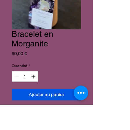
Bracelet en
Morganite
Prix
60,00 €
Quantité
*
Ajouter au panier
Bracelet en Morganite perles de
9mm