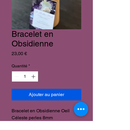
Bracelet en
Obsidienne
Prix
23,00 €
Quantité
*
Ajouter au panier
Bracelet en Obsidienne Oeil
Céleste perles 8mm