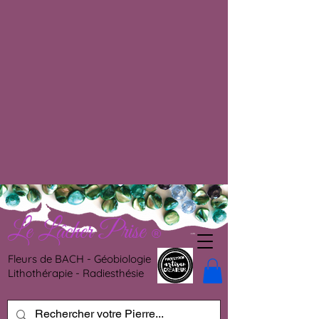
Le Lâcher Prise
®
Fleurs de BACH - Géobiologie
Lithothérapie - Radiesthésie