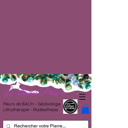
Le Lâcher Prise
®
Fleurs de BACH - Géobiologie
Lithothérapie - Radiesthésie