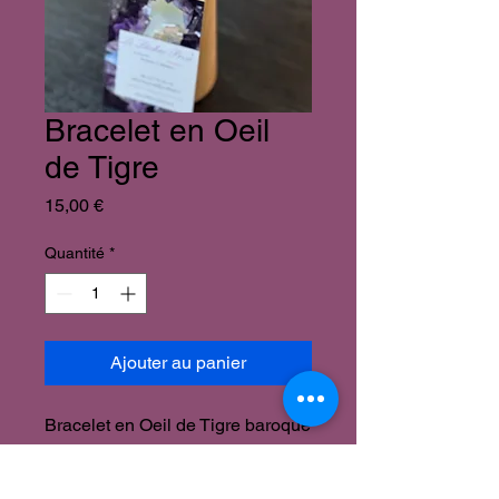
Bracelet en Oeil
de Tigre
Prix
15,00 €
Quantité
*
Ajouter au panier
Bracelet en Oeil de Tigre baroque
Bienfaits