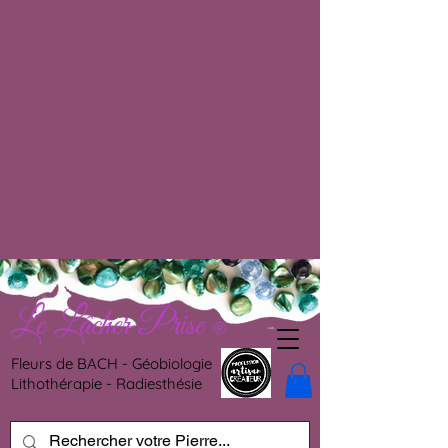
Le Lâcher Prise
®
Fleurs de BACH - Géobiologie
Lithothérapie - Radiesthésie