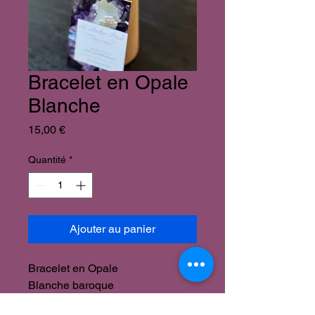
Bracelet en Opale
Blanche
Prix
15,00 €
Quantité
*
Ajouter au panier
Bracelet en Opale
Blanche baroque