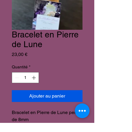
Bracelet en Pierre
de Lune
Prix
23,00 €
Quantité
*
Ajouter au panier
Bracelet en Pierre de Lune perles
de 8mm