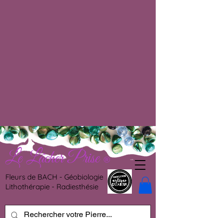
Le Lâcher Prise
®
Fleurs de BACH - Géobiologie
Lithothérapie - Radiesthésie