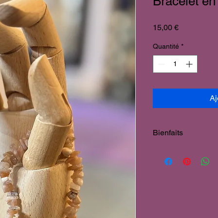
Bracelet en
Prix
15,00 €
Quantité
*
Aj
Bienfaits
Force & Féminité