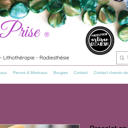
 Prise
®
 Lithothérapie - Radiesthésie
Maux
Pierres & Minéraux
Bougies
Contact
Contact chemin-de