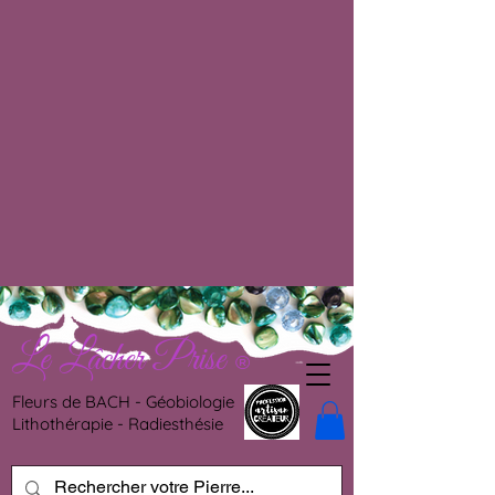
Le Lâcher Prise
®
Fleurs de BACH - Géobiologie
Lithothérapie - Radiesthésie