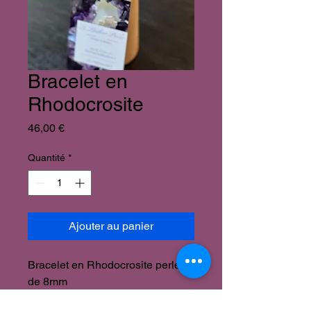
Bracelet en
Rhodocrosite
Prix
46,00 €
Quantité
*
Ajouter au panier
Bracelet en Rhodocrosite perles
de 8mm