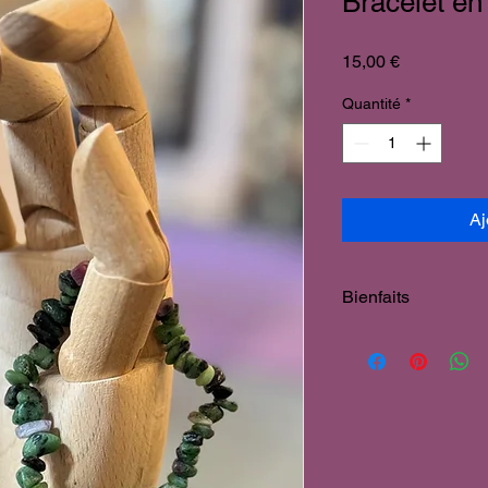
Bracelet en
Prix
15,00 €
Quantité
*
Aj
Bienfaits
Motivation & Ego