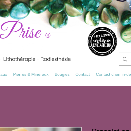
 Prise
®
 Lithothérapie - Radiesthésie
Maux
Pierres & Minéraux
Bougies
Contact
Contact chemin-de