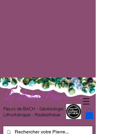
Le Lâcher Prise
®
Fleurs de BACH - Géobiologie
Lithothérapie - Radiesthésie