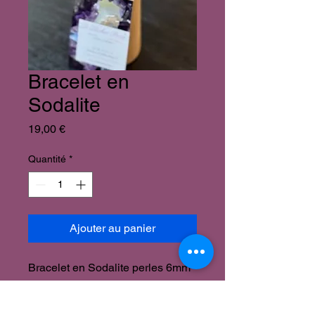
Bracelet en
Sodalite
Prix
19,00 €
Quantité
*
Ajouter au panier
Bracelet en Sodalite perles 6mm
Bienfaits