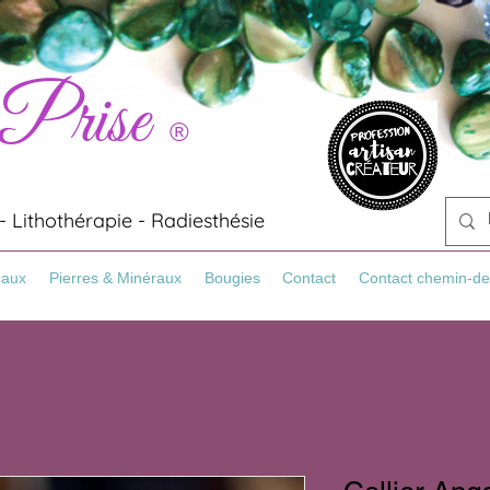
 Prise
®
 Lithothérapie - Radiesthésie
Maux
Pierres & Minéraux
Bougies
Contact
Contact chemin-de