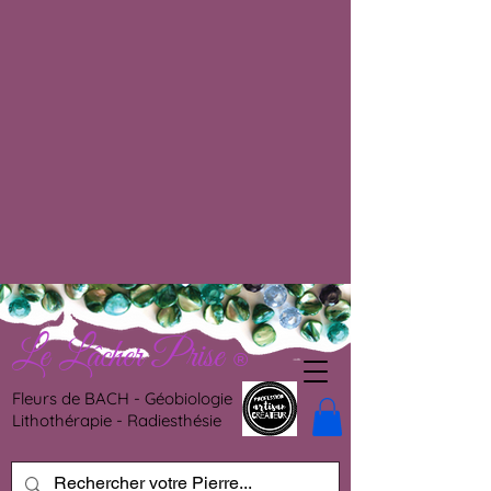
Le Lâcher Prise
®
Fleurs de BACH - Géobiologie
Lithothérapie - Radiesthésie