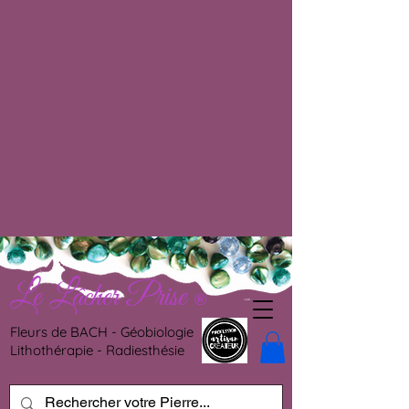
Le Lâcher Prise
®
Fleurs de BACH - Géobiologie
Lithothérapie - Radiesthésie