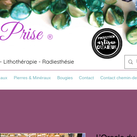
 Prise
®
 Lithothérapie - Radiesthésie
Maux
Pierres & Minéraux
Bougies
Contact
Contact chemin-de