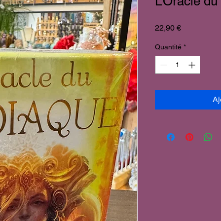
L’Oracle du
Prix
22,90 €
Quantité
*
Aj