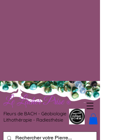
Le Lâcher Prise
®
Fleurs de BACH - Géobiologie
Lithothérapie - Radiesthésie