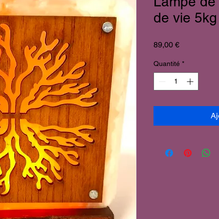
Lampe de 
de vie 5kg
Prix
89,00 €
Quantité
*
Aj