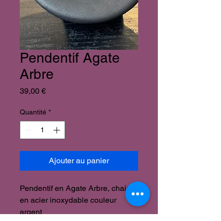
Pendentif Agate
Arbre
Prix
39,00 €
Quantité
*
Ajouter au panier
Pendentif en Agate Arbre, chaine
en acier inoxydable couleur
argent