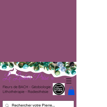
Le Lâcher Prise
®
Fleurs de BACH - Géobiologie
Lithothérapie - Radiesthésie