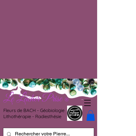
Le Lâcher Prise
®
Fleurs de BACH - Géobiologie
Lithothérapie - Radiesthésie