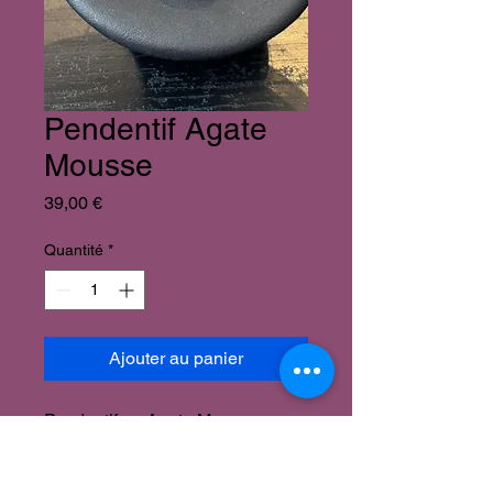
Pendentif Agate
Mousse
Prix
39,00 €
Quantité
*
Ajouter au panier
Pendentif en Agate Mousse,
chaine en acier inoxydable
couleur argent