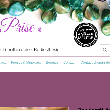
 Prise
®
 Lithothérapie - Radiesthésie
Maux
Pierres & Minéraux
Bougies
Contact
Contact chemin-de