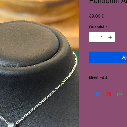
Pendentif 
Prix
39,00 €
Quantité
*
Aj
Bien Fait
Douleur & Dépressi