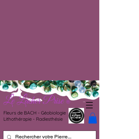
Le Lâcher Prise
®
Fleurs de BACH - Géobiologie
Lithothérapie - Radiesthésie