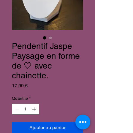
Pendentif Jaspe
Paysage en forme
de 🤍 avec
chaînette.
Prix
17,99 €
Quantité
*
Ajouter au panier